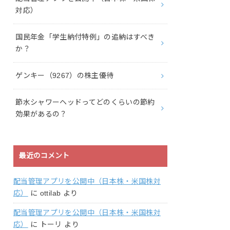
対応）
国民年金「学生納付特例」の追納はすべき
か？
ゲンキー（9267）の株主優待
節水シャワーヘッドってどのくらいの節約
効果があるの？
最近のコメント
配当管理アプリを公開中（日本株・米国株対
応）
に
ottilab
より
配当管理アプリを公開中（日本株・米国株対
応）
に
トーリ
より